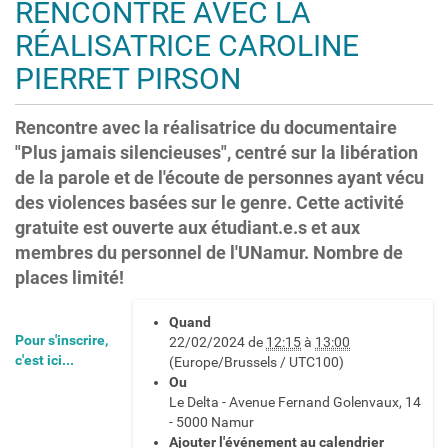
RENCONTRE AVEC LA
o
n
RÉALISATRICE CAROLINE
PIERRET PIRSON
Rencontre avec la réalisatrice du documentaire
"Plus jamais silencieuses", centré sur la libération
de la parole et de l'écoute de personnes ayant vécu
des violences basées sur le genre. Cette activité
gratuite est ouverte aux étudiant.e.s et aux
membres du personnel de l'UNamur. Nombre de
places limité!
h
Quand
t
Pour s'inscrire,
22/02/2024
de
12:15
à
13:00
t
c'est ici...
(Europe/Brussels / UTC100)
p
Ou
s
Le Delta - Avenue Fernand Golenvaux, 14
:
- 5000 Namur
/
Ajouter l'événement au calendrier