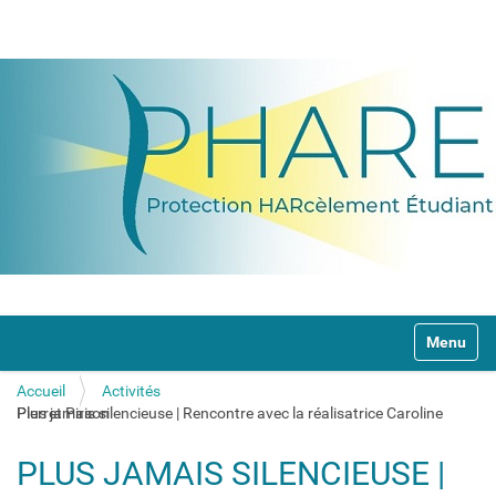
N
Toggle na
a
v
Accueil
Activités
i
Plus jamais silencieuse | Rencontre avec la réalisatrice Caroline Pierret Pirson
g
a
t
PLUS JAMAIS SILENCIEUSE |
i