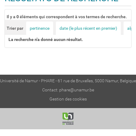
o
n
Il y a
0
éléments qui correspondent à vos termes de recherche.
Trier par
pertinence
date (le plus récent en premier)
alph
La recherche n'a donné aucun résultat.
Université de Namur - PHARE - 61 rue de Bruxelles, 5000 Namur, Belgique
Contact:
phare@unamur.be
Gestion des cookies