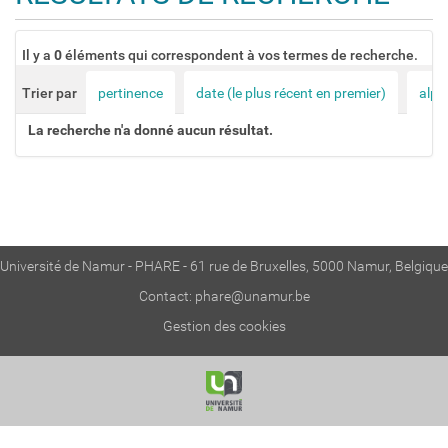
o
n
Il y a
0
éléments qui correspondent à vos termes de recherche.
Trier par
pertinence
date (le plus récent en premier)
alph
La recherche n'a donné aucun résultat.
Université de Namur - PHARE - 61 rue de Bruxelles, 5000 Namur, Belgique
Contact:
phare@unamur.be
Gestion des cookies